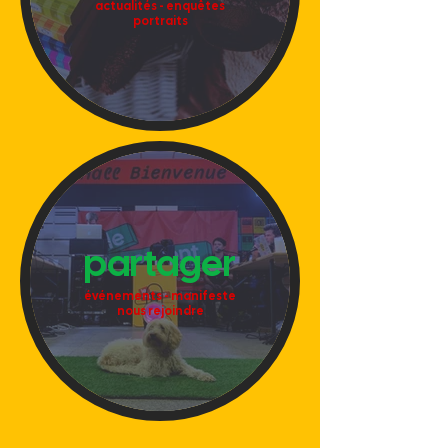
actualités - enquêtes
portraits
partager
événements - manifeste
nous rejoindre