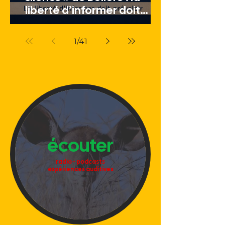
liberté d’informer doit
prévaloir
1
/
41
écouter
radio - podcasts
expériences auditives