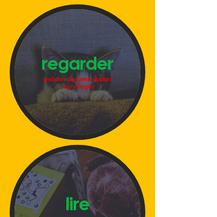
regarder
web tv - documentaires
reportages
lire