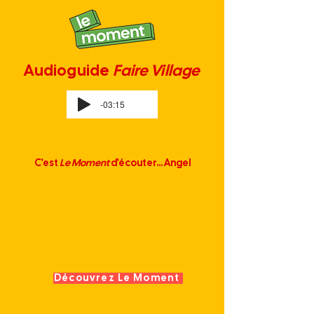
Audioguide
Faire Village
-03:15
C'est
Le Moment
d'écouter... Angel
Découvrez Le Moment