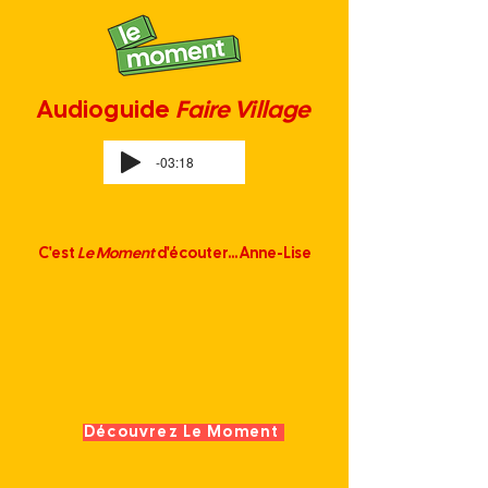
Audioguide
Faire Village
-03:18
C'est
Le Moment
d'écouter... Anne-Lise
Découvrez Le Moment