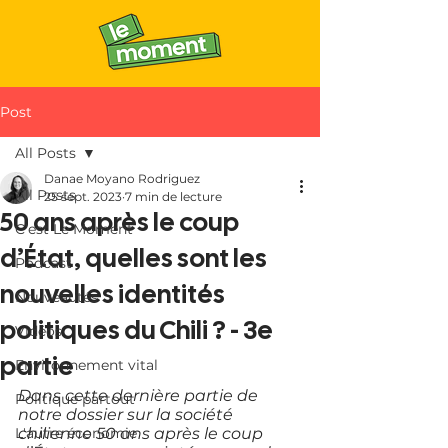
Post
All Posts
Danae Moyano Rodriguez
All Posts
25 sept. 2023
7 min de lecture
50 ans après le coup
C'est Le Moment
d’État, quelles sont les
Podcast
nouvelles identités
Nouveautés
politiques du Chili ? - 3e
Vidéos
partie
Environnement vital
Dans cette dernière partie de 
Politique partout
notre dossier sur la société 
L'autre économie
chilienne 50 ans après le coup 