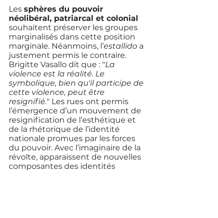
Les 
sphères du pouvoir 
néolibéral, patriarcal et colonial
souhaitent préserver les groupes 
marginalisés dans cette position 
marginale. Néanmoins, l’
estallido
 a 
justement permis le contraire. 
Brigitte Vasallo dit que : "
La 
violence est la réalité. Le 
symbolique, bien qu'il participe de 
cette violence, peut être 
resignifié.
" Les rues ont permis 
l’émergence d’un mouvement de 
resignification de l’esthétique et 
de la rhétorique de l’identité 
nationale promues par les forces 
du pouvoir. Avec l’imaginaire de la 
révolte, apparaissent de nouvelles 
composantes des identités 
plurielles qui composent le pays. 
C’est ainsi que 
l’on passe de la 
symbolique de la violence à celle 
de la dignité
. Dignité qui passe 
par la lutte, mais aussi par le 