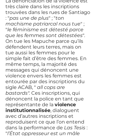
La dénonciation de la violence est 
très claire dans les inscriptions 
trouvées dans les rues de Santiago 
: "
pas une de plus
" ; "
ton 
machisme patriarcal nous tue
" ; 
"
le féminisme est détesté parce 
que les femmes sont détestées
". 
On tue les Mapuche parce qu’ils 
défendent leurs terres, mais on 
tue aussi les femmes pour le 
simple fait d’être des femmes. En 
même temps, la majorité des 
messages qui dénoncent une 
violence envers les femmes est 
entourée par des inscriptions du 
sigle ACAB, " 
all cops are 
bastards".
 Ces inscriptions, qui 
dénoncent la police en tant que 
représentante de la 
violence 
institutionnalisée
, dialoguent 
avec d’autres inscriptions et 
reproduisent ce que l’on entend 
dans la performance de 
Las Tesis
 : 
"
l’État oppresseur est un mâle 