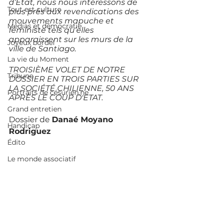
d’État, nous nous intéressons de 
Tout est culture
plus près aux revendications des 
mouvements mapuche et 
Médias et démocratie
féministe tels qu’elles 
apparaissent sur les murs de la 
Joyeux bordel
ville de Santiago. 
La vie du Moment
TROISIÈME VOLET DE NOTRE 
Tribune
DOSSIER EN TROIS PARTIES SUR 
LA SOCIÉTÉ CHILIENNE, 50 ANS 
Portraits de césurien.ne
APRÈS LE COUP D'ETAT.
Grand entretien
Dossier de 
Danaé Moyano 
Handicap
Rodriguez 
Édito
Le monde associatif