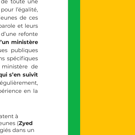
 de toute une 
ur l’égalité, 
jeunes de ces 
role et leurs 
 d’une refonte 
’un ministère 
ues publiques 
s spécifiques 
ministère de 
ui s’en suivit 
égulièrement, 
érience en la 
atent à 
jeunes (
Zyed 
fugiés dans un 