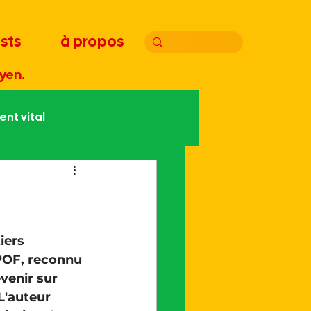
sts
à propos
yen.
nt vital
atie
Joyeux bordel
Handicap
Édito
iers 
POF, 
reconnu 
venir sur 
L'auteur 