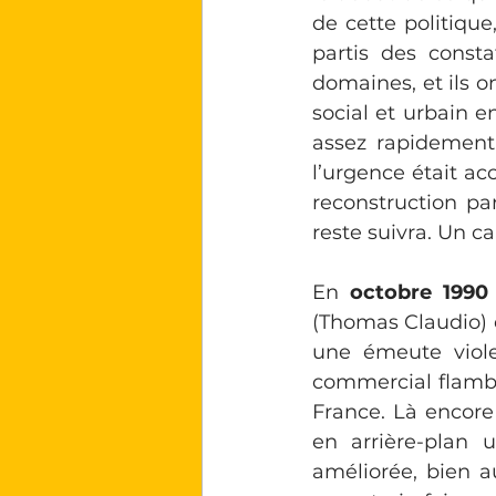
de cette politique
partis des consta
domaines, et ils 
social et urbain e
assez rapidement 
l’urgence était a
reconstruction pa
reste suivra. Un c
En 
octobre 1990 
(Thomas Claudio) d
une émeute violen
commercial flamba
France. Là encore 
en arrière-plan 
améliorée, bien au