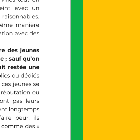
eint avec un 
aisonnables. 
même manière 
ation avec des 
e des jeunes 
 ; sauf qu’on 
it restée une 
lics ou dédiés 
ces jeunes se 
réputation ou 
ont pas leurs 
ent longtemps 
ire peur, ils 
t comme des « 