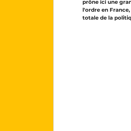
prône ici une gra
l'ordre en France
totale de la politiq