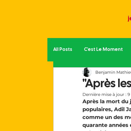
j
All Posts
C'est Le Moment
Benjamin Mathie
Politique partout
L'aut
"Après le
Dernière mise à jour :
9
La vie du Moment
Trib
Après la mort du 
populaires, Adil J
comme un des meil
Le monde associatif
quarante années d