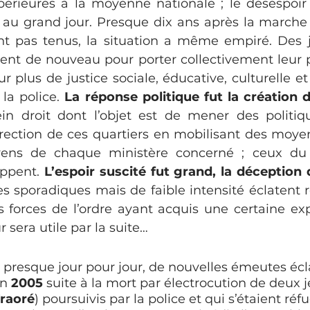
supérieures à la moyenne nationale ; le désespoir
 au grand jour. Presque dix ans après la marche po
nt pas tenus, la situation a même empiré. Des 
sent de nouveau pour porter collectivement leur pa
r plus de justice sociale, éducative, culturelle et
la police. 
La réponse politique fut la création d
in droit dont l’objet est de mener des politiq
rection de ces quartiers en mobilisant des moyen
ens de chaque ministère concerné ; ceux du 
appent. 
L’espoir suscité fut grand, la déception q
s sporadiques mais de faible intensité éclatent r
es forces de l’ordre ayant acquis une certaine exp
r sera utile par la suite…
et presque jour pour jour, de nouvelles émeutes écl
n 
2005
 suite à la mort par électrocution de deux 
raoré
) poursuivis par la police et qui s’étaient ré