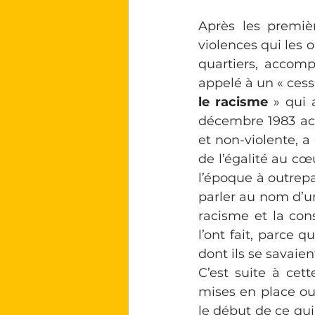
Après les premièr
violences qui les
quartiers, accomp
appelé à un « cesse
le racisme
 » qui 
décembre 1983 acc
et non-violente, a
de l’égalité au cœ
l’époque à outrepa
parler au nom d’un i
racisme et la cons
l’ont fait, parce 
dont ils se savaie
C’est suite à cet
mises en place ou 
le début de ce qui 