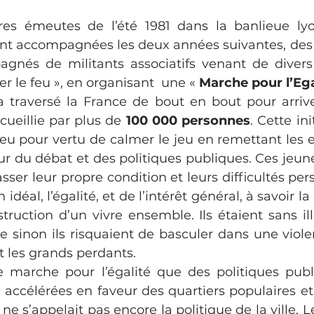
es émeutes de l’été 1981 dans la banlieue lyon
 ont accompagnées les deux années suivantes, des 
agnés de militants associatifs venant de divers 
r le feu », en organisant  une « 
Marche pour l’Egal
a traversé la France de bout en bout pour arriver
ueillie par plus de 
100 000 personnes
. Cette ini
 eu pour vertu de calmer le jeu en remettant les e
ur du débat et des politiques publiques. Ces jeune
sser leur propre condition et leurs difficultés per
déal, l’égalité, et de l’intérêt général, à savoir la 
truction d’un vivre ensemble. Ils étaient sans ill
que sinon ils risquaient de basculer dans une viol
nt les grands perdants.
te marche pour l’égalité que des politiques publ
accélérées en faveur des quartiers populaires et e
ne s’appelait pas encore la politique de la ville. 