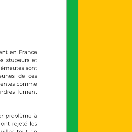
ent en France 
s stupeurs et 
 émeutes sont 
eunes de ces 
iolentes comme 
endres fument 
er problème à 
t rejeté les 
illes tout en 