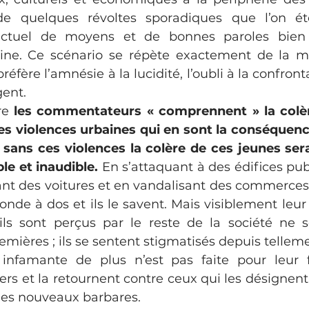
e quelques révoltes sporadiques que l’on ét
ctuel de moyens et de bonnes paroles bien r
aine. Ce scénario se répète exactement de la 
éfère l’amnésie à la lucidité, l’oubli à la confront
gent.
re
 les commentateurs « comprennent » la colèr
s violences urbaines qui en sont la conséquence
sans ces violences la colère de ces jeunes sera
ble et inaudible.
 En s’attaquant à des édifices pub
ant des voitures et en vandalisant des commerces 
nde à dos et ils le savent. Mais visiblement leur 
ls sont perçus par le reste de la société ne s
mières ; ils se sentent stigmatisés depuis tellem
infamante de plus n’est pas faite pour leur fa
ers et la retournent contre ceux qui les désignen
es nouveaux barbares.