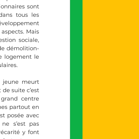
ionnaires sont 
ans tous les 
développement 
aspects. Mais 
tion sociale, 
de démolition-
e logement le 
laires.
 jeune meurt 
de suite c’est 
 grand centre 
es partout en 
st posée avec 
ne s’est pas 
carité y font 