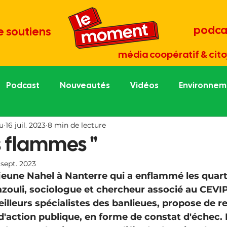
podca
e soutiens
média coopératif & cito
Podcast
Nouveautés
Vidéos
Environneme
u
16 juil. 2023
8 min de lecture
re économie
Tout est culture
Médias et démocr
s flammes "
 sept. 2023
une
Portraits de césurien.ne
Grand entretien
jeune Nahel à Nanterre qui a enflammé les quart
azouli, sociologue et c
hercheur associé au CEVI
leurs spécialistes des banlieues, 
propose de re
'action publique, en forme de constat d'échec. 