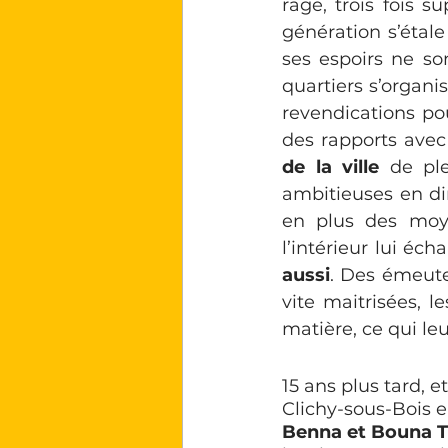
rage, trois fois 
génération s’étale
ses espoirs ne so
quartiers s’organi
revendications pou
des rapports avec 
de la ville 
de ple
ambitieuses en di
en plus des moy
l’intérieur lui éch
aussi
. Des émeute
vite maitrisées, l
matière, ce qui leu
15 ans plus tard, 
Clichy-sous-Bois e
Benna et Bouna T