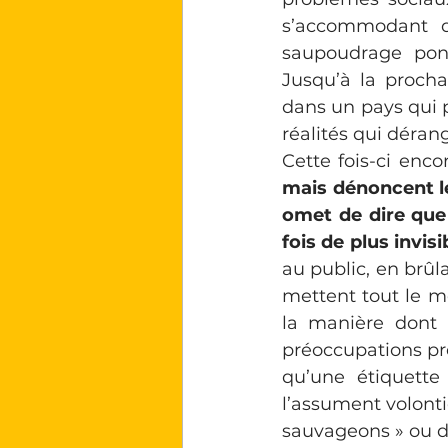
s’accommodant d
saupoudrage pon
Jusqu’à la proch
dans un pays qui pr
réalités qui déran
Cette fois-ci enco
mais dénoncent le
omet de dire que 
fois de plus invisi
au public, en brûl
mettent tout le mo
la manière dont i
préoccupations pre
qu’une étiquette 
l’assument volonti
sauvageons » ou d