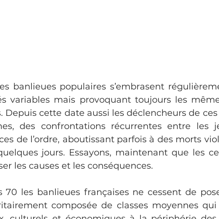
 les banlieues populaires s’embrasent régulièrem
és variables mais provoquant toujours les même
 Depuis cette date aussi les déclencheurs de ces
es, des confrontations récurrentes entre les j
orces de l’ordre, aboutissant parfois à des morts v
y quelques jours. Essayons, maintenant que les c
ser les causes et les conséquences.
 70 les banlieues françaises ne cessent de pos
itairement composée de classes moyennes qui on
, culturels et économiques à la périphérie des v