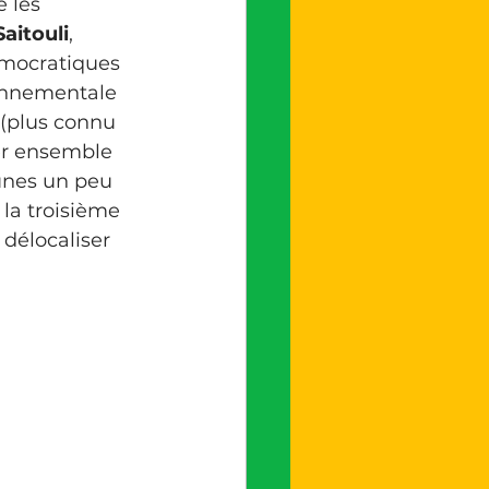
 les 
aitouli
, 
mocratiques 
ronnementale 
 (plus connu 
er ensemble 
unes un peu 
 la troisième 
délocaliser 