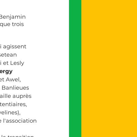
 Benjamin 
 que trois 
 agissent 
setean 
et Lesly 
ergy 
et Awel, 
n Banlieues 
vaille auprès 
entiaires, 
elines), 
 l'association 