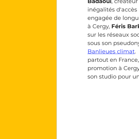
Badaoui
, créateur
inégalités d'accès
engagée de longue
à Cergy, 
Féris Bar
sur les réseaux so
sous son pseudon
Banlieues climat
.
partout en France, 
promotion à Cergy,
son studio pour une