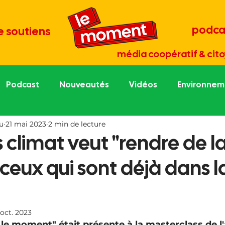
podca
e soutiens
média coopératif & cito
Podcast
Nouveautés
Vidéos
Environneme
u
21 mai 2023
2 min de lecture
re économie
Tout est culture
Médias et démocr
 climat veut "rendre de l
 ceux qui sont déjà dans l
une
Portraits de césurien.ne
Grand entretien
 oct. 2023
 le moment" était présente à la masterclass de l