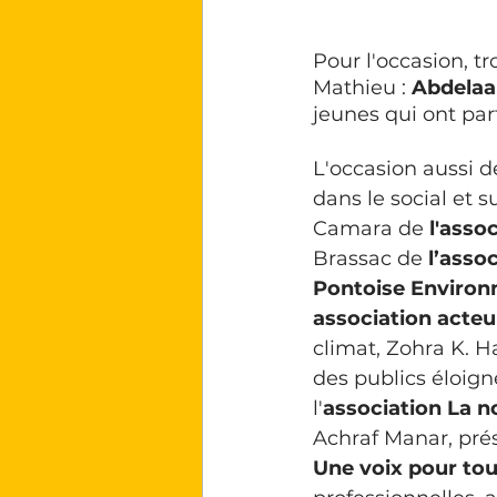
Pour l'occasion, 
Mathieu : 
Abdelaal
jeunes qui ont par
L'occasion
aussi d
dans le social et 
Camara de 
l'asso
Brassac de
 l’asso
Pontoise Enviro
association acteu
climat, Zohra K. Ha
des publics éloign
l'
association La n
Achraf Manar, prés
Une voix pour to