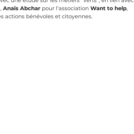
vec une étude sur les métiers “verts”, en lien avec 
, 
Anaïs Abchar 
pour l'association 
Want to help
, 
s actions bénévoles et citoyennes. 