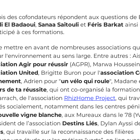
trois des cofondateurs répondent aux questions de
i El Badaoui
, 
Sanaa Saitouli 
et
 Féris Barkat 
ainsi
ticipé à ces formations.
e mettre en avant de nombreuses associations qui
sur l'environnement au sens large. Entre autres : Ai
ciation Agir pour réussir 
(AGPR), Marwa Housseini 
ciation United
,
Brigitte Buron
pour l'
association C
nnement
, Adrien pour "
un vélo qui roule
", Madane 
rs de ta réussite
, qui ont co-organisé la formatio
rrach, de l'association 
RhizHome Project
, qui tra
és socialement, notamment dans les centres pénit
ouvelle vigne blanche
, aux Mureaux dans le 78 (Yv
ident de l’association 
Destins Liés
,
Dylan Ayssi
de
us
, qui travaille sur la reconnaissance des filières 