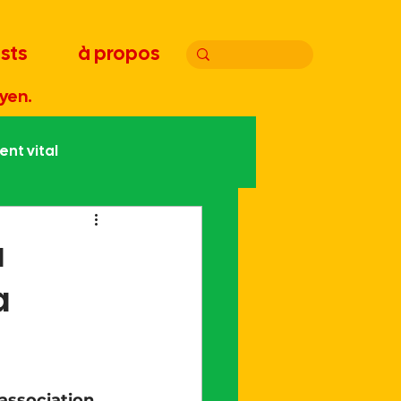
sts
à propos
yen.
nt vital
atie
Joyeux bordel
a
a
Handicap
Édito
'association 