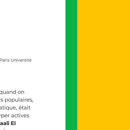
Paris Université 
s quand on 
s populaires, 
tique, était 
yper actives 
ali El 