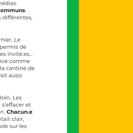
édias. 
x communs
. 
différentes, 
nier, 
Le 
 permis de 
es invité.es… 
mencé comme 
la cantine de 
ait aussi 
oin. Les 
s’effacer et 
n. 
Chacun.e 
ait clair, 
le sur les 