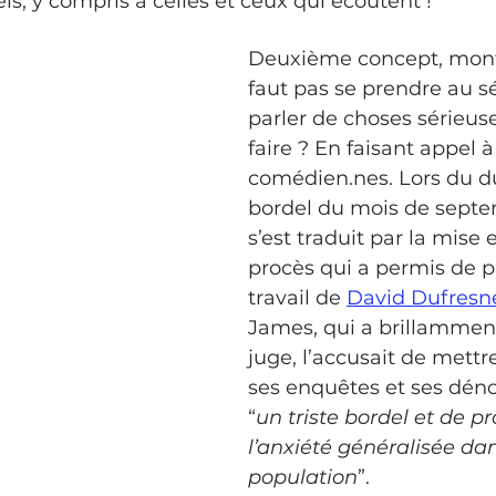
ls, y compris à celles et ceux qui écoutent ! 
Deuxième concept, montr
faut pas se prendre au s
parler de choses sérieu
faire ? En faisant appel à
comédien.nes. Lors du d
bordel du mois de septe
s’est traduit par la mise
procès qui a permis de p
travail de 
David Dufresn
James, qui a brillammen
juge, l’accusait de mettre
ses enquêtes et ses déno
“
un triste bordel et de p
l’anxiété généralisée dan
population
”. 