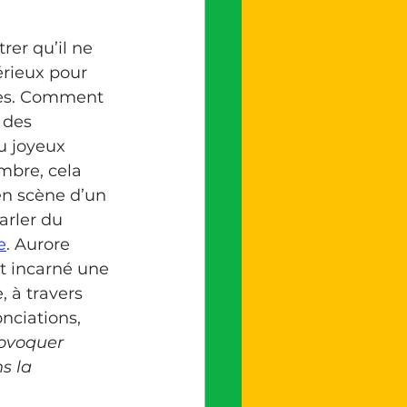
er qu’il ne 
érieux pour 
ses. Comment 
 des 
u joyeux 
mbre, cela 
 en scène d’un 
arler du 
e
. Aurore 
t incarné une 
, à travers 
nciations, 
rovoquer 
s la 