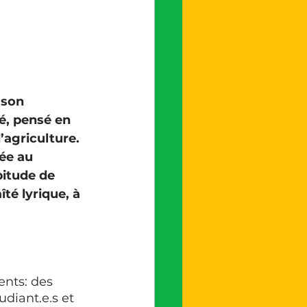
 son 
é, pensé en 
’agriculture. 
ée au 
bitude de 
té lyrique, à 
ents: des 
udiant.e.s et 