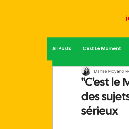
j
All Posts
C'est Le Moment
Danae Moyano R
Politique partout
L'aut
"C'est le
des sujet
La vie du Moment
Trib
sérieux
Le monde associatif