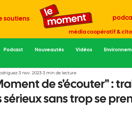
podca
e soutiens
média coopératif & cito
Podcast
Nouveautés
Vidéos
Environneme
odriguez
3 nov. 2023
3 min de lecture
re économie
Tout est culture
Médias et démocr
 Moment de s'écouter" : tra
s sérieux sans trop se pre
une
Portraits de césurien.ne
Grand entretien