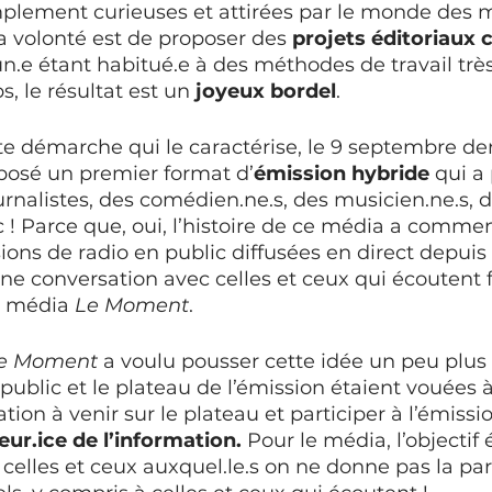
plement curieuses et attirées par le monde des m
a volonté est de proposer des 
projets éditoriau
e étant habitué.e à des méthodes de travail très 
, le résultat est un 
joyeux bordel
. 
te démarche qui le caractérise, le 9 septembre der
oposé un premier format d’
émission hybride
 qui a
rnalistes, des comédien.ne.s, des musicien.ne.s, d
ic ! Parce que, oui, l’histoire de ce média a com
ions de radio en public diffusées en direct depuis 
ne conversation avec celles et ceux qui écoutent f
u média 
Le Moment
. 
e Moment
 a voulu pousser cette idée un peu plus l
 public et le plateau de l’émission étaient vouées à 
ation à venir sur le plateau et participer à l’émissio
eur.ice de l’information.
 Pour le média, l’objectif ét
 celles et ceux auxquel.le.s on ne donne pas la paro