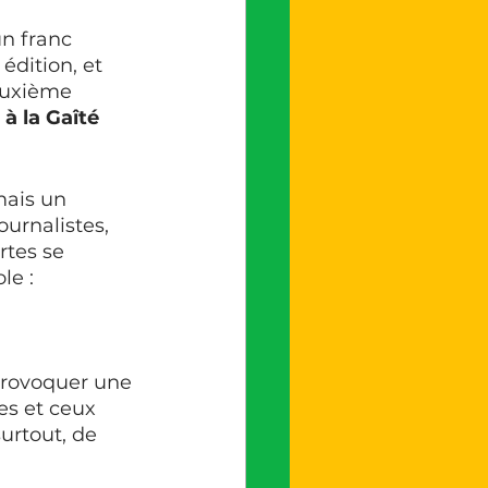
n franc 
édition, et 
deuxième 
à la Gaîté 
mais un 
journalistes, 
rtes se 
e : 
provoquer une 
es et ceux 
surtout, de 