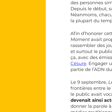
des personnes sim
Depuis le début, s
Néanmoins, chacun.
la plupart du temps
Afin d’honorer cet
Moment
 avait pr
rassembler des jou
et surtout le publ
ça, avec des émiss
Césure
. Engager u
partie de l’ADN d
Le 9 septembre, 
L
frontières entre le
le public avait voc
devenait ainsi act
donner la parole à