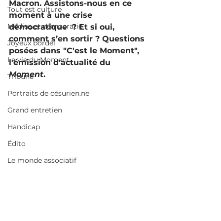
Macron. Assistons-nous en ce 
Tout est culture
moment à une crise 
Médias et démocratie
démocratique  ? Et si oui, 
comment s’en sortir ? Questions 
Joyeux bordel
posées dans "C'est le Moment", 
La vie du Moment
l'émission d'actualité du 
Moment
.
Tribune
Portraits de césurien.ne
Grand entretien
Handicap
Édito
Le monde associatif