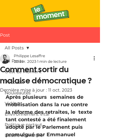
Post
All Posts
Philippe Lesaffre
All Posts
20 avr. 2023
1 min de lecture
Comment sortir du
C'est Le Moment
malaise démocratique ?
Podcast
Dernière mise à jour :
11 oct. 2023
Nouveautés
Après plusieurs  semaines de 
Vidéos
mobilisation dans la rue contre 
la réforme des retraites, le  texte 
Environnement vital
tant contesté a été finalement 
Politique partout
adopté par le Parlement puis  
promulgué par Emmanuel 
L'autre économie