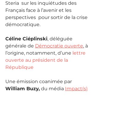
Steria  sur les inquiétudes des 
Français face à l’avenir et les 
perspectives  pour sortir de la crise 
démocratique.
Céline Ciéplinski
, déléguée 
générale de 
Démocratie ouverte
, à 
l’origine, notamment, d’une 
lettre 
ouverte au président de la 
République
Une émission coanimée par 
William Buzy,
 du média 
Impact(s)
et Philippe 
Lesaffre
, du 
Zéphyr
.
Politique partout
C'est Le Moment