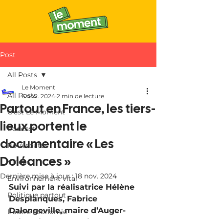
Post
All Posts
Le Moment
All Posts
6 nov. 2024
2 min de lecture
Partout en France, les tiers-
C'est Le Moment
lieux portent le
Podcast
documentaire « Les
Nouveautés
Doléances »
Vidéos
Dernière mise à jour :
18 nov. 2024
Environnement vital
Suivi par la réalisatrice Hélène 
Politique partout
Desplanques, Fabrice 
Dalongeville, maire d’Auger-
L'autre économie