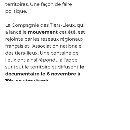
territoires. Une façon de faire 
politique.
La Compagnie des Tiers-Lieux, qui 
a lancé le 
mouvement 
cet été, est 
rejointe par les réseaux régionaux 
français et l’Association nationale 
des tiers-lieux. Une centaine de 
lieux ont ainsi répondu à l’appel 
sur tout le territoire et diffusent 
le 
documentaire le 6 novembre à 
19h, en simultané.
La projection est  introduite en 
visio par Hélène Desplanques, 
Fabrice Dalongeville et Marie 
Pochon, et elle sera suivie, dans 
chaque lieu, par des débats 
citoyens entre organisateurs et 