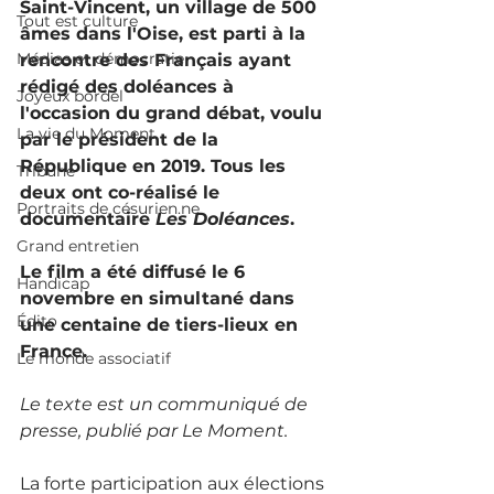
Saint-Vincent, un village de 500 
Tout est culture
âmes dans l'Oise, est parti à la 
Médias et démocratie
rencontre des Français ayant 
rédigé des doléances à 
Joyeux bordel
l'occasion du grand débat, voulu 
La vie du Moment
par le président de la 
République en 2019. Tous les 
Tribune
deux ont co-réalisé le 
Portraits de césurien.ne
documentaire 
Les Doléances
. 
Grand entretien
Le film a été diffusé le 6 
Handicap
novembre en simultané dans 
Édito
une centaine de tiers-lieux en 
France.
Le monde associatif
Le texte est un communiqué de 
presse, publié par Le Moment. 
La forte participation aux élections 