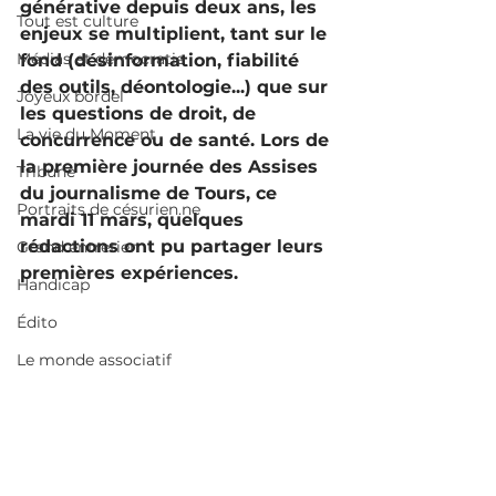
générative depuis deux ans, les 
Tout est culture
enjeux se multiplient, tant sur le 
Médias et démocratie
fond (désinformation, fiabilité 
des outils, déontologie...) que sur 
Joyeux bordel
les questions de droit, de 
La vie du Moment
concurrence ou de santé. Lors de 
la première journée des Assises 
Tribune
du journalisme de Tours, ce 
Portraits de césurien.ne
mardi 11 mars, quelques 
rédactions ont pu partager leurs 
Grand entretien
premières expériences.
Handicap
Édito
Le monde associatif