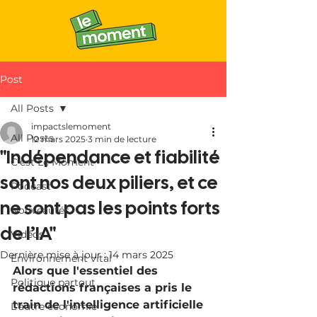
Post
All Posts
impactslemoment
All Posts
12 mars 2025
3 min de lecture
"Indépendance et fiabilité
C'est Le Moment
sont nos deux piliers, et ce
Podcast
ne sont pas les points forts
Nouveautés
de l’IA"
Vidéos
Dernière mise à jour :
14 mars 2025
Environnement vital
Alors que l'essentiel des 
Politique partout
rédactions françaises a pris le 
train de l'intelligence artificielle 
L'autre économie