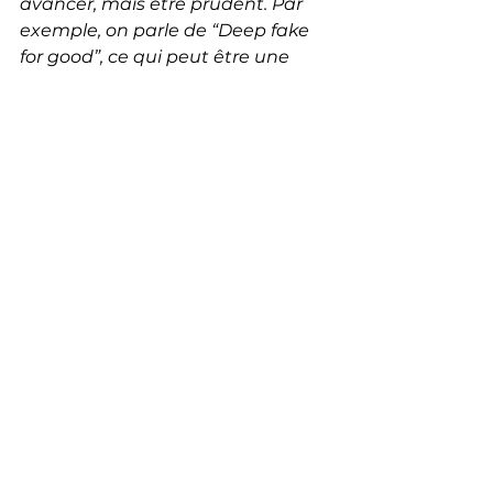
avancer, mais être prudent. Par 
exemple, on parle de “Deep fake 
for good”, ce qui peut être une 
bonne chose, notamment pour 
protéger des sources 
(au lieu de 
flouter, on recrée un faux visage 
grâce à l'IA, ndlr)
 mais il faut le 
cadrer, parce que le "for good" des 
uns n’est pas le "for good" des 
autres. C’est parce qu’on va se 
forger une culture collective qu’on 
va faire émerger des utilisations 
vertueuses."
Quoi qu'il arrive, continuer 
d'avancer, donc. 
Toujours 
Christophe de Vallambras : 
"
L’IA 
générative est un tsunami : soit 
un se noie, soit on surfe. On n’a 