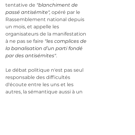
tentative de 
"blanchiment de 
passé antisémite",
 opéré par le 
Rassemblement national depuis 
un mois, et appelle les 
organisateurs de la manifestation 
à ne pas se faire
 "les complices de 
la banalisation d’un parti fondé 
par des antisémites"
. 
Le débat politique n'est pas seul 
responsable des difficultés 
d'écoute entre les uns et les 
autres, la sémantique aussi à un 
rôle important. 
"Ce qui pose 
problème dans le dialogue 
national, c'est qu'il est pollué par 
le discours des élites, relayés par 
les médias puis ré-amplifié par les 