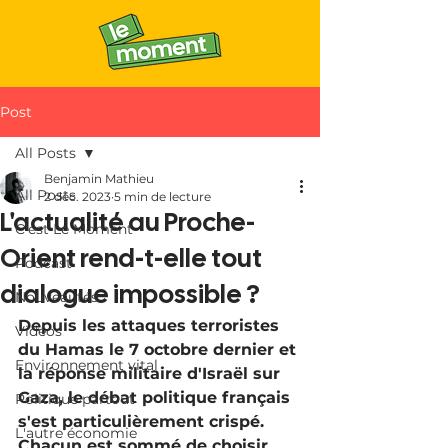
Post
All Posts
Benjamin Mathieu
All Posts
2 déc. 2023
5 min de lecture
L'actualité au Proche-
C'est Le Moment
Orient rend-t-elle tout
Podcast
dialogue impossible ?
Nouveautés
Depuis les attaques terroristes 
Vidéos
du Hamas le 7 octobre dernier et 
Environnement vital
la réponse militaire d'Israël sur 
Gaza, le débat politique français 
Politique partout
s'est particulièrement crispé. 
L'autre économie
Chacun est sommé de choisir 