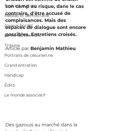
Tout est culture
son camp au risque, dans le cas 
contraire, d'être accusé de 
Médias et démocratie
complaisances. Mais des 
Joyeux bordel
espaces de dialogue sont encore 
possibles. Entretiens croisés. 
La vie du Moment
Tribune
Article par
 Benjamin Mathieu 
Portraits de césurien.ne
Grand entretien
Handicap
Édito
Le monde associatif
Des gazouis au marché dans la 