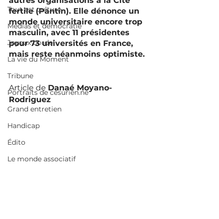
autres organisations à la Cité 
Tout est culture
fertile (Pantin). Elle dénonce un 
monde universitaire encore trop 
Médias et démocratie
masculin, avec 11 présidentes 
Joyeux bordel
pour 73 universités en France, 
mais reste néanmoins optimiste. 
La vie du Moment
Tribune
Article de 
Danaé Moyano-
Portraits de césurien.ne
Rodriguez
Grand entretien
Handicap
Édito
Le monde associatif