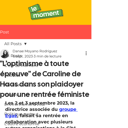
Post
All Posts
Danae Moyano Rodriguez
All Posts
6 sept. 2023
3 min de lecture
"L’optimisme à toute
C'est Le Moment
épreuve" de Caroline de
Podcast
Haas dans son plaidoyer
Nouveautés
pour une rentrée féministe
Vidéos
Les 2 et 3 septembre 2023, la 
Environnement vital
directrice associée du 
groupe 
Politique partout
Egaé
, faisait sa rentrée en 
collaboration avec plusieurs 
L'autre économie