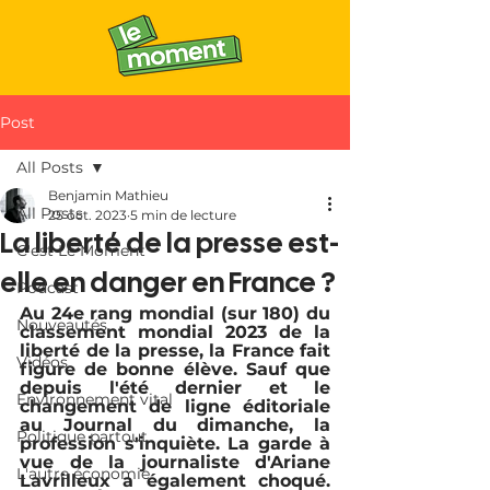
Post
All Posts
Benjamin Mathieu
All Posts
25 oct. 2023
5 min de lecture
La liberté de la presse est-
C'est Le Moment
elle en danger en France ?
Podcast
Au 24e rang mondial (sur 180) du 
Nouveautés
classement mondial 2023 de la 
liberté de la presse, la France fait 
Vidéos
figure de bonne élève. Sauf que 
depuis l'été dernier et le 
Environnement vital
changement de ligne éditoriale 
au Journal du dimanche, la 
Politique partout
profession s'inquiète. La garde à 
vue de la journaliste d'Ariane 
L'autre économie
Lavrilleux a également choqué. 