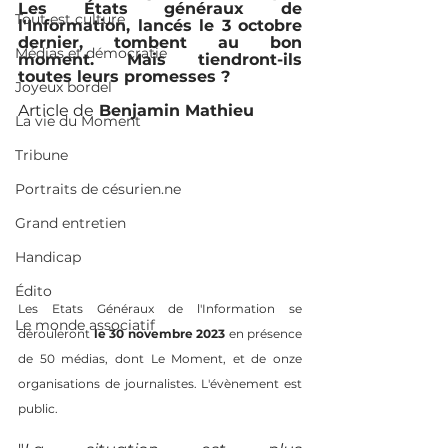
Les États généraux de 
Tout est culture
l'Information, lancés le 3 octobre 
dernier, tombent au bon 
Médias et démocratie
moment. Mais tiendront-ils 
toutes leurs promesses ? 
Joyeux bordel
Article de
 Benjamin Mathieu
La vie du Moment
Tribune
Portraits de césurien.ne
Grand entretien
Handicap
Édito
Les Etats Généraux de l'Information se 
Le monde associatif
dérouleront 
le 30 novembre 2023
 en présence 
de 50 médias, dont Le Moment, et de onze 
organisations de journalistes. L'évènement est 
public. 