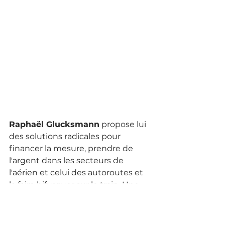
Raphaël Glucksmann
 propose lui 
des solutions radicales pour 
financer la mesure, prendre de 
l'argent dans les secteurs de 
l'aérien et celui des autoroutes et 
la faire bifurquer sur le train. Une 
bataille politique s'annonce donc 
sur ces sujets d'ici au début de 
l'été.