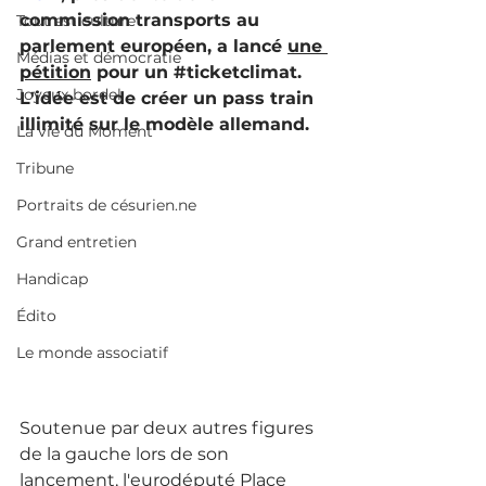
commission transports au 
Tout est culture
parlement européen, a lancé 
une 
Médias et démocratie
pétition
 pour un 
#ticketclimat
. 
Joyeux bordel
L'idée est de créer un pass train 
illimité sur le modèle allemand. 
La vie du Moment
Tribune
Portraits de césurien.ne
Grand entretien
Handicap
Édito
Le monde associatif
Soutenue par deux autres figures 
de la gauche lors de son 
lancement, l'eurodéputé Place 