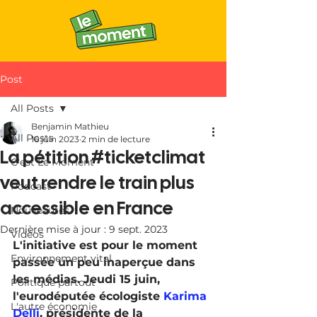
Post
All Posts
Benjamin Mathieu
All Posts
16 juin 2023
2 min de lecture
La pétition #ticketclimat
C'est Le Moment
veut rendre le train plus
Podcast
accessible en France
Nouveautés
Dernière mise à jour :
9 sept. 2023
Vidéos
L'initiative est pour le moment 
Environnement vital
passée un peu inaperçue dans 
les médias. Jeudi 15 juin, 
Politique partout
l'eurodéputée écologiste 
Karima 
L'autre économie
Delli
, présidente de la 