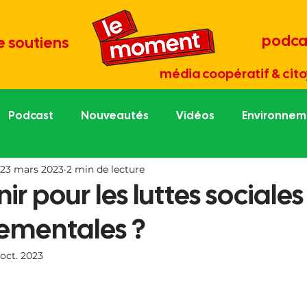
podca
e soutiens
média coopératif & cito
Podcast
Nouveautés
Vidéos
Environneme
23 mars 2023
2 min de lecture
re économie
Tout est culture
Médias et démocr
ir pour les luttes sociales
ementales ?
une
Portraits de césurien.ne
Grand entretien
 oct. 2023