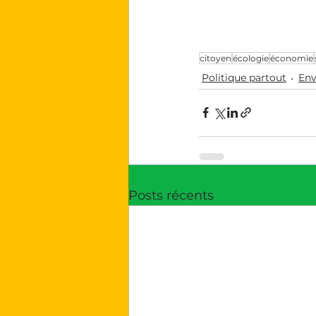
citoyen
écologie
économie
Politique partout
Env
Posts récents