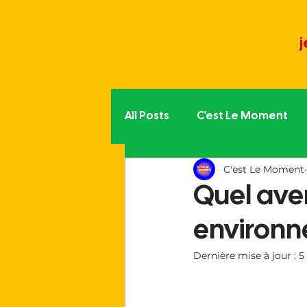
j
All Posts
C'est Le Moment
C'est Le Moment
Politique partout
L'aut
Quel aven
environn
La vie du Moment
Trib
Dernière mise à jour :
5
Le monde associatif