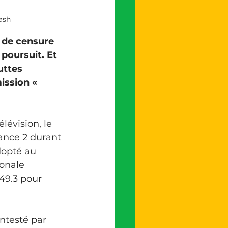
ash
 de censure 
poursuit. Et 
uttes 
ission « 
évision, le 
ance 2 durant 
dopté au 
onale 
49.3 pour 
ntesté par 