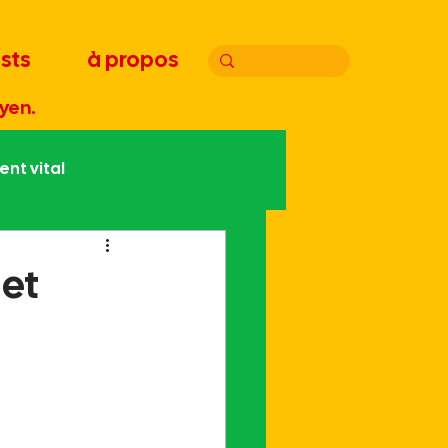
sts
à propos
yen.
nt vital
atie
Joyeux bordel
 et
Handicap
Édito