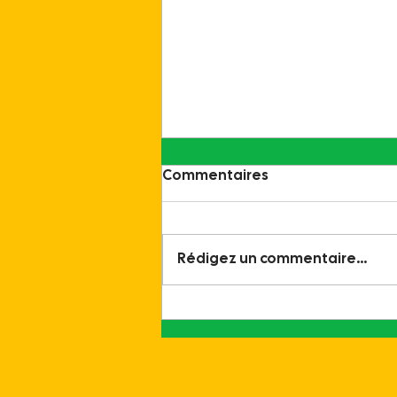
Commentaires
Rédigez un commentaire...
ADEME : simple
réorganisation ou
démantèlement discret ?