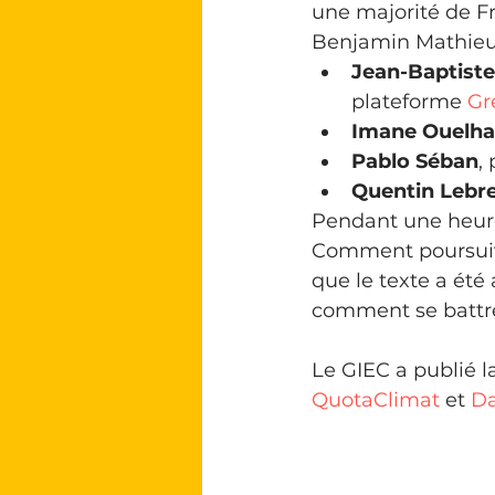
une majorité de Fr
Benjamin Mathieu e
Jean-Baptiste
plateforme 
⁠G
Imane Ouelha
Pablo Séban
,
Quentin Lebr
Pendant une heure,
Comment poursuivr
que le texte a été
comment se battre
Le GIEC a publié l
QuotaClimat
 et 
Da