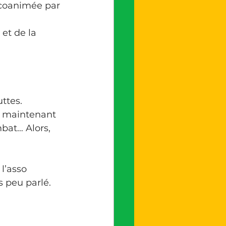
 coanimée par 
et de la 
ttes. 
, maintenant 
bat… Alors, 
 l’asso 
s peu parlé.