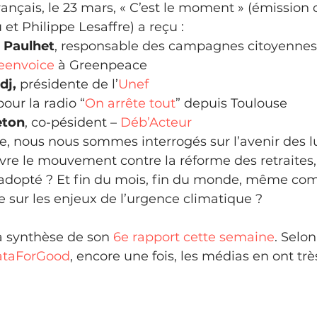
ançais, le 23 mars, « C’est le moment » (émission
t Philippe Lesaffre) a reçu :
 Paulhet
, responsable des campagnes citoyennes 
reenvoice⁠
 à Greenpeace
dj,
 présidente de l’
⁠Unef⁠
 pour la radio “
⁠On arrête tout⁠
” depuis Toulouse
eton
, co-pésident – 
⁠Déb’Acteur⁠
 nous nous sommes interrogés sur l’avenir des lu
e le mouvement contre la réforme des retraites
 adopté ? Et fin du mois, fin du monde, même com
 sur les enjeux de l’urgence climatique ?
a synthèse de son 
6e rapport cette semaine
. Selon
taForGood
, encore une fois, les médias en ont trè