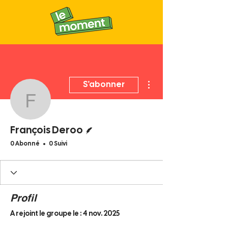
Plus d'actions
S'abonner
François Deroo
Écrivain
François Deroo
0 Abonné
0 Suivi
Profil
A rejoint le groupe le : 4 nov. 2025