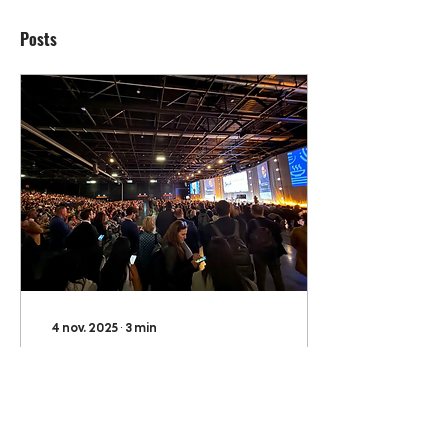
Posts
4 nov. 2025
∙
3
min
Ce qui compte ne peut pas
toujours être compté
Mais cela n’est pas
suffisant, la solidarité