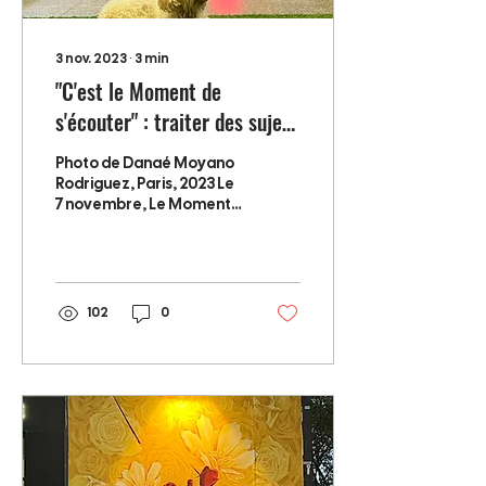
3 nov. 2023
∙
3
min
"C'est le Moment de
s'écouter" : traiter des sujets
sérieux sans trop se prendre
Photo de Danaé Moyano
au sérieux
Rodriguez, Paris, 2023 Le
7 novembre, Le Moment
revient avec une
deuxième édition de son
émission de radio-
théâtre...
102
0