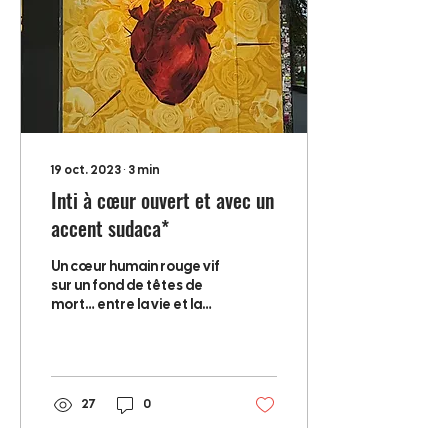
19 oct. 2023
∙
3
min
Inti à cœur ouvert et avec un
accent sudaca*
Un cœur humain rouge vif
sur un fond de têtes de
mort… entre la vie et la
mort, comme une
opération à cœur ouvert.
C’est ainsi que...
27
0