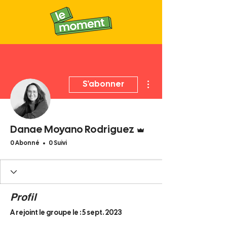
Plus d'actions
S'abonner
Administrateur
Danae Moyano Rodriguez
0 Abonné
0 Suivi
Profil
A rejoint le groupe le : 5 sept. 2023