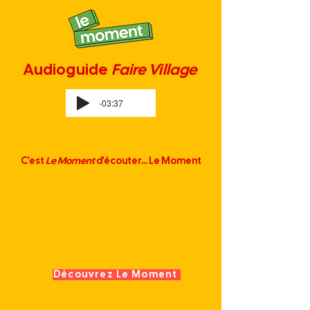
Audioguide
Faire Village
-03:37
C'est
Le Moment
d'écouter... Le Moment
Découvrez Le Moment