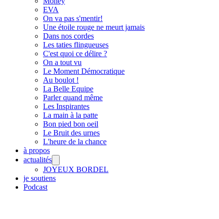
Money
EVA
On va pas s'mentir!
Une étoile rouge ne meurt jamais
Dans nos cordes
Les taties flingueuses
C'est quoi ce délire ?
On a tout vu
Le Moment Démocratique
Au boulot !
La Belle Equipe
Parler quand même
Les Inspirantes
La main à la patte
Bon pied bon oeil
Le Bruit des urnes
L'heure de la chance
à propos
actualités
JOYEUX BORDEL
je soutiens
Podcast