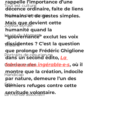
rappelle l’importance d’une 
Tout est culture
décence ordinaire, faite de liens 
Médias et démocratie
humains et de gestes simples. 
Mais que devient cette 
Joyeux bordel
humanité quand la 
La vie du Moment
“gouvernance” exclut les voix 
dissidentes ? C’est la question 
Tribune
que prolonge Frédéric Ghiglione 
Portraits de césurien.ne
dans un second édito, 
La 
fabrique des ingérable·e·s
, où il 
Grand entretien
montre que la création, indocile 
Handicap
par nature, demeure l’un des 
Édito
derniers refuges contre cette 
servitude volontaire.
Le monde associatif