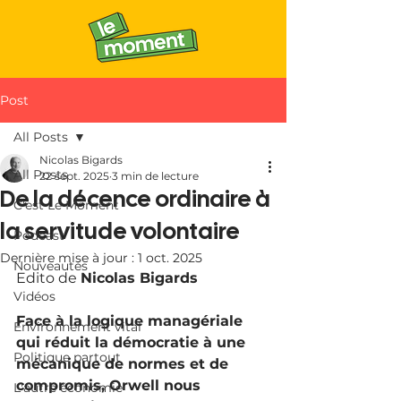
Post
All Posts
Nicolas Bigards
All Posts
22 sept. 2025
3 min de lecture
De la décence ordinaire à
C'est Le Moment
la servitude volontaire
Podcast
Dernière mise à jour :
1 oct. 2025
Nouveautés
Edito de 
Nicolas Bigards
Vidéos
Face à la logique managériale 
Environnement vital
qui réduit la démocratie à une 
Politique partout
mécanique de normes et de 
compromis, Orwell nous 
L'autre économie