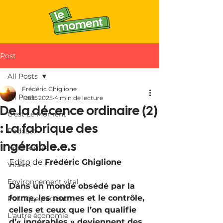
Post
All Posts
Frédéric Ghiglione
All Posts
1 oct. 2025
4 min de lecture
De la décence ordinaire (2)
C'est Le Moment
: La fabrique des
Podcast
ingérable.e.s
Nouveautés
Edito de 
Frédéric Ghiglione
Vidéos
Environnement vital
Dans un monde obsédé par la 
forme, les normes et le contrôle, 
Politique partout
celles et ceux que l’on qualifie 
L'autre économie
d’« ingérables » deviennent des 