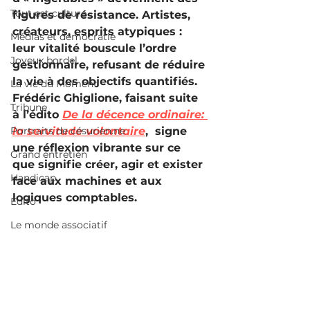
Tout est culture
figures de résistance. Artistes, 
créateurs, esprits atypiques : 
Médias et démocratie
leur vitalité bouscule l’ordre 
Joyeux bordel
gestionnaire, refusant de réduire 
la vie à des objectifs quantifiés. 
La vie du Moment
Frédéric Ghiglione, faisant suite 
Tribune
à l’édito 
De la décence ordinaire: 
Portraits de césurien.ne
la servitude volontaire
,  signe 
une réflexion vibrante sur ce 
Grand entretien
que signifie créer, agir et exister 
Handicap
face aux machines et aux 
logiques comptables.
Édito
Le monde associatif