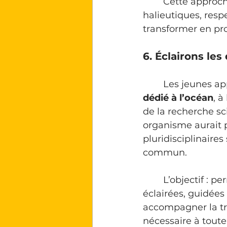
	Cette approche vise une gestion plus fine et responsable des ressources 
halieutiques, respe
transformer en pr
6. Éclairons les
	Les jeunes ap
dédié à l’océan
, à
de la recherche sci
organisme aurait p
pluridisciplinaire
commun. 
	L’objectif : permettre aux États et à la société civile de prendre des décisions 
éclairées, guidées
accompagner la tra
nécessaire à toute