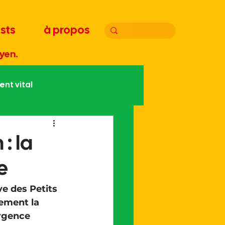
sts
à propos
yen.
nt vital
atie
Joyeux bordel
: la
e
Handicap
Édito
ve des Petits 
ement la 
urgence 