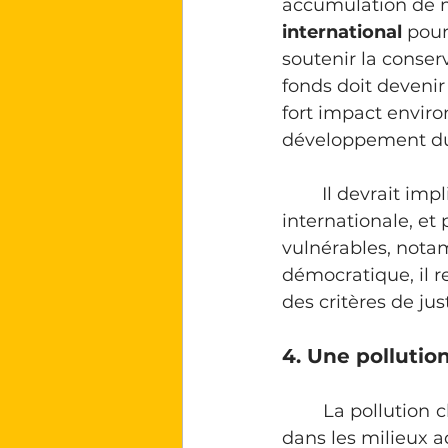
accumulation de m
international
 pour
soutenir la conser
fonds doit devenir
fort impact enviro
développement du
	Il devrait impliquer une diversité d’acteurs, de l’échelle locale à l’échelle 
internationale, et 
vulnérables, notam
démocratique, il r
des critères de ju
4. Une pollution
	La pollution chimique, notamment liée aux métaux traces, est omniprésente 
dans les milieux aq