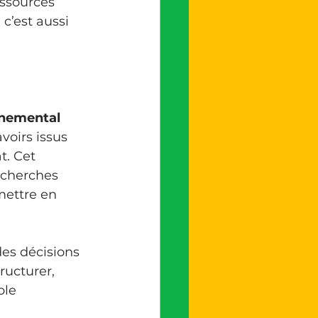
c’est aussi 
nemental 
voirs issus 
t. Cet 
echerches 
mettre en 
ructurer, 
ble 