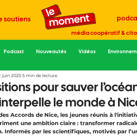
podca
e soutiens
média coopératif & cito
Podcast
Nouveautés
Vidéos
Environneme
1 juin 2025
5 min de lecture
re économie
Tout est culture
Médias et démocr
itions pour sauver l’océan 
interpelle le monde à Nic
une
Portraits de césurien.ne
Grand entretien
es Accords de Nice, les jeunes réunis à l'initiati
riment une ambition claire : transformer radical
. Informés par les scientifiques, motivés par l’