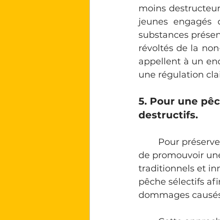
moins destructeurs
jeunes engagés 
substances présen
révoltés de la non-
appellent à un enc
une régulation clai
5. Pour une pêc
destructifs.
	Pour préserver durablement les écosystèmes marins, les jeunes proposent 
de promouvoir une
traditionnels et in
pêche sélectifs afi
dommages causés 