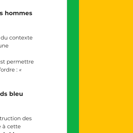
nos hommes 
 une 
est permettre 
ordre : 
« 
ds bleu 
truction des 
 à cette 