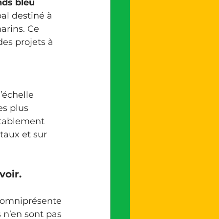
nds bleu 
al destiné à 
arins. Ce 
es projets à 
es plus 
itablement 
taux et sur 
voir.
 n’en sont pas 