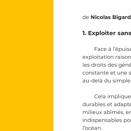
de 
Nicolas Bigard
1. Exploiter san
	Face à l’épuisement des ressources marines, les jeunes plaident pour une 
exploitation raison
les droits des gén
constante et une s
au-delà du simple co
	Cela implique la mise en place de mesures de protection concrètes, 
durables et adaptée
milieux abîmés, en
indispensables pou
l’océan.