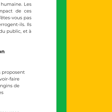
 humaine. Les 
mpact de ces 
êtes-vous pas 
ogent-ils. Ils 
 public, et à 
on 
ir-faire 
engins de 
es 