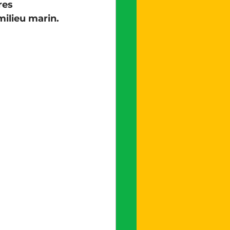
res 
milieu marin.