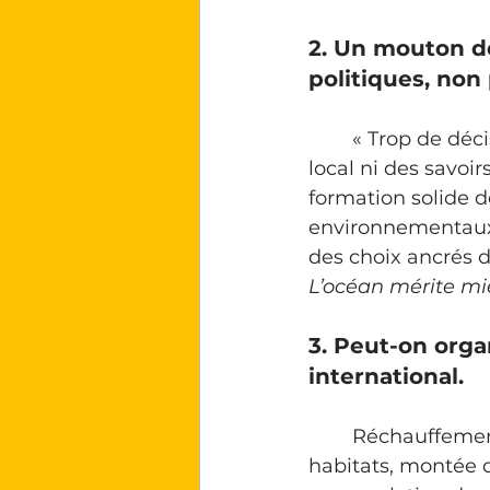
2. Un mouton d
politiques, non 
	« Trop de décisions liées à l’océan sont prises sans tenir compte du contexte 
local ni des savoir
formation solide d
environnementaux. 
des choix ancrés da
L’océan mérite mi
3. Peut-on orga
international.
Réchauffement,
habitats, montée d