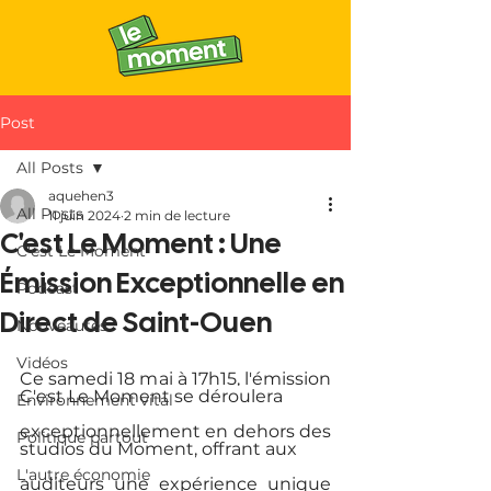
Post
All Posts
aquehen3
All Posts
11 juin 2024
2 min de lecture
C'est Le Moment : Une
C'est Le Moment
Émission Exceptionnelle en
Podcast
Direct de Saint-Ouen
Nouveautés
Vidéos
Ce samedi 18 mai à 17h15, l'émission 
C'est Le Moment se déroulera
Environnement vital
exceptionnellement en dehors des 
Politique partout
studios du Moment, offrant aux
L'autre économie
auditeurs une expérience unique 