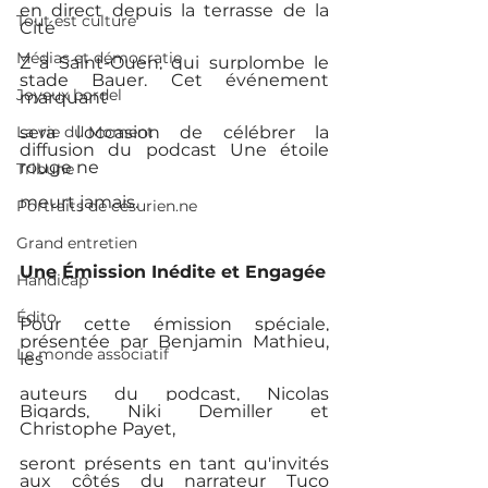
en direct depuis la terrasse de la 
Tout est culture
Cité
Médias et démocratie
Z à Saint-Ouen, qui surplombe le 
stade Bauer. Cet événement 
Joyeux bordel
marquant
La vie du Moment
sera l'occasion de célébrer la 
diffusion du podcast Une étoile 
rouge ne
Tribune
meurt jamais.
Portraits de césurien.ne
Grand entretien
Une Émission Inédite et Engagée
Handicap
Édito
Pour cette émission spéciale, 
présentée par Benjamin Mathieu, 
Le monde associatif
les
auteurs du podcast, Nicolas 
Bigards, Niki Demiller et 
Christophe Payet,
seront présents en tant qu'invités 
aux côtés du narrateur Tuco 