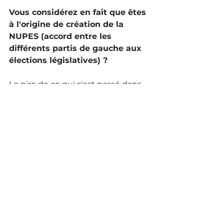
Vous considérez en fait que êtes 
à l'origine de création de la 
NUPES (accord entre les 
différents partis de gauche aux 
élections législatives) ? 
Le pire de ce qui s'est passé dans 
la séquence 2022-2023, c'est que 
finalement, en deux semaines, les 
partis politiques se sont unis sur la 
base du programme du socle 
commun. Ça a quand même été 
un élément notable dans leur 
point d’accord sur le programme 
de la NUPES car ils avaient déjà 
bossé déjà sur le sujet, ensemble, 
avec nous. Ils ont fait, en deux 
semaines, ce qui nous ont dit qu'ils 