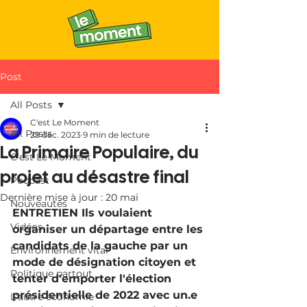
Post
All Posts
C'est Le Moment
All Posts
29 déc. 2023
9 min de lecture
La Primaire Populaire, du
C'est Le Moment
projet au désastre final
Podcast
Dernière mise à jour :
20 mai
Nouveautés
ENTRETIEN Ils voulaient 
Vidéos
organiser un départage entre les 
candidats de la gauche par un 
Environnement vital
mode de désignation citoyen et 
Politique partout
tenter d'emporter l'élection 
présidentielle de 2022 avec un.e 
L'autre économie