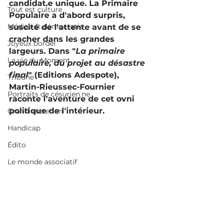
candidat.e unique. La Primaire 
Tout est culture
Populaire a d'abord surpris, 
Médias et démocratie
suscité de l'attente avant de se 
cracher dans les grandes 
Joyeux bordel
largeurs. Dans "
La primaire 
La vie du Moment
populaire, du projet au désastre 
final
" (Editions Adespote), 
Tribune
Martin-Rieussec-Fournier 
Portraits de césurien.ne
raconte l'aventure de cet ovni 
politique de l'intérieur. 
Grand entretien
Handicap
Édito
Le monde associatif