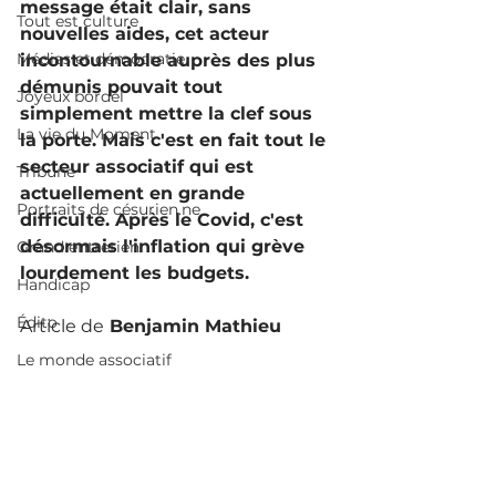
message était clair, sans 
Tout est culture
nouvelles aides, cet acteur 
Médias et démocratie
incontournable auprès des plus 
démunis pouvait tout 
Joyeux bordel
simplement mettre la clef sous 
La vie du Moment
la porte. Mais c'est en fait tout le 
secteur associatif qui est 
Tribune
actuellement en grande 
Portraits de césurien.ne
difficulté. Après le Covid, c'est 
désormais l'inflation qui grève 
Grand entretien
lourdement les budgets. 
Handicap
Édito
Article de
 Benjamin Mathieu
Le monde associatif