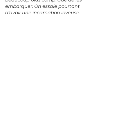
embarquer. On essaie pourtant 
d'avoir une incarnation joyeuse, 
qui est fédératrice, et de faire 
changer de regard entre les 
citoyens et les personnes sans 
domicile qu'on accompagne
." Le 
monde associatif a aussi du mal à 
valoriser ses actions auprès des 
pouvoirs publics. Pour 
Jean-
Baptiste Jobard, 
"
il faudrait 
démarchandiser le monde 
associatif
. 
La richesse du monde 
associatif ne se quantifie pas par 
les moyens actuels d'évaluation, 
on ne prend pas en compte les 
dimensions de réciprocité par 
exemple. Nous nous intéressons 
beaucoup à un nouveau système 
comptable, la comptabilité CARE 
qui prend en compte la manière 