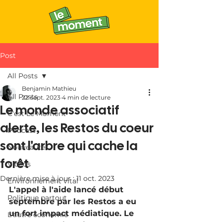
Post
All Posts
Benjamin Mathieu
All Posts
22 sept. 2023
4 min de lecture
Le monde associatif
C'est Le Moment
alerte, les Restos du coeur
Podcast
sont l'arbre qui cache la
Nouveautés
forêt
Vidéos
Dernière mise à jour :
11 oct. 2023
Environnement vital
L'appel à l'aide lancé début 
Politique partout
septembre par les Restos a eu 
un fort impact médiatique. Le 
L'autre économie