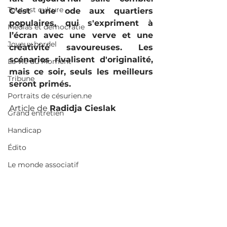
Tout est culture
C’est une ode aux quartiers 
populaires, qui s'expriment à 
Médias et démocratie
l’écran avec une verve et une 
Joyeux bordel
créativité savoureuses. Les 
scénarios rivalisent d'originalité, 
La vie du Moment
mais ce soir, seuls les meilleurs 
Tribune
seront primés. 
Portraits de césurien.ne
Article de 
Radidja Cieslak
Grand entretien
Handicap
Édito
Le monde associatif