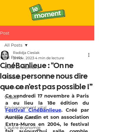
Post
All Posts
Radidja Cieslak
All Posts
21 nov. 2023
4 min de lecture
CinéBanlieue : "On ne
C'est Le Moment
laisse personne nous dire
Podcast
que ce n'est pas possible !”
Nouveautés
Ce vendredi 17 novembre à Paris 
Vidéos
a eu lieu la 18e édition du 
Environnement vital
Festival CinéBanlieue
. Créé par 
Aurélie Cardin et son association 
Politique partout
Extra-Muros en 2004, le festival 
L'autre économie
fait aujourd’hui salle comble. 