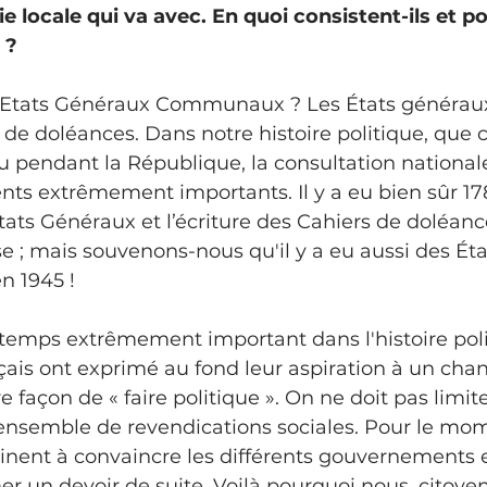
e locale qui va avec. En quoi consistent-ils et po
 ?
 de doléances. Dans notre histoire politique, que c
 pendant la République, la consultation nationale 
s extrêmement importants. Il y a eu bien sûr 178
ats Généraux et l’écriture des Cahiers de doléance
se ; mais souvenons-nous qu'il y a eu aussi des Ét
n 1945 !
çais ont exprimé au fond leur aspiration à un ch
 façon de « faire politique ». On ne doit pas limite
nsemble de revendications sociales. Pour le mome
nent à convaincre les différents gouvernements e
r un devoir de suite. Voilà pourquoi nous, citoyen