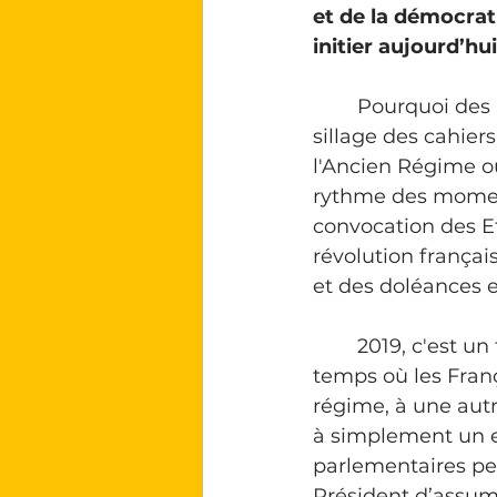
et de la démocrati
initier aujourd’hui
	Pourquoi des Etats Généraux Communaux ? Les États généraux sont dans le 
sillage des cahiers
l'Ancien Régime ou
rythme des moment
convocation des Et
révolution françai
et des doléances e
	2019, c'est un temps extrêmement important dans l'histoire politique, un 
temps où les Fran
régime, à une autre
à simplement un e
parlementaires pei
Président d’assume