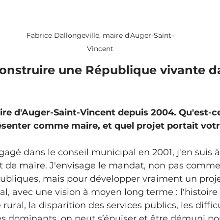
Fabrice Dallongeville, maire d'Auger-Saint-
Vincent
construire une République vivante da
re d'Auger-Saint-Vincent depuis 2004. Qu'est-ce
senter comme maire, et quel projet portait votr
 de maire. J'envisage le mandat, non pas comm
 publiques, mais pour développer vraiment un proje
l, avec une vision à moyen long terme : l'histoire 
 rural, la disparition des services publics, les diffic
s dominants, on peut s’épuiser et être démuni pou