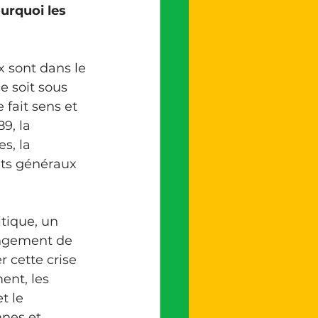
urquoi les 
e soit sous 
fait sens et 
9, la 
s, la 
ats généraux 
angement de 
r cette crise 
nt, les 
t le 
nes et 