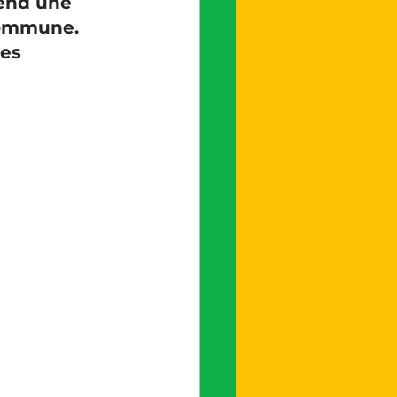
fend une 
commune. 
es 