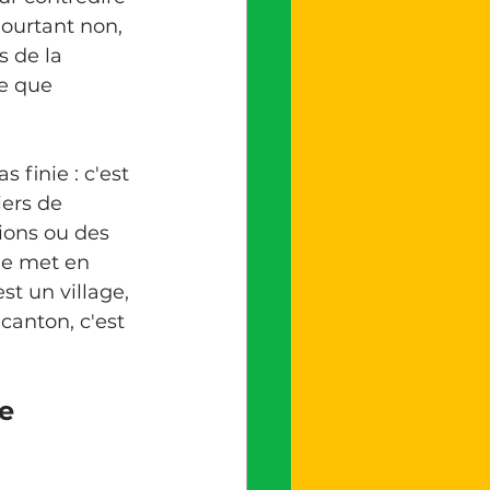
Pourtant non, 
 de la 
e que 
iers de 
ions ou des 
me met en 
t un village, 
canton, c'est 
e 