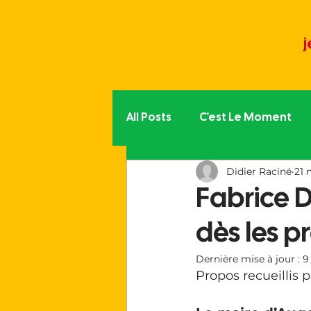
j
All Posts
C'est Le Moment
Didier Raciné
21 
Politique partout
L'aut
Fabrice D
dès les p
La vie du Moment
Trib
Dernière mise à jour :
9
Propos recueillis p
Le monde associatif