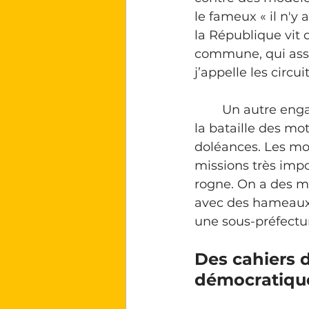
le fameux « il n'y
la République vit 
commune, qui assu
j’appelle les circu
	Un autre engagement rejoint l'idée de dire que l'histoire n'est pas finie : c'est 
la bataille des mot
doléances. Les mot
missions très imp
rogne. On a des mo
avec des hameaux, 
une sous-préfectur
Des cahiers d
démocratiqu