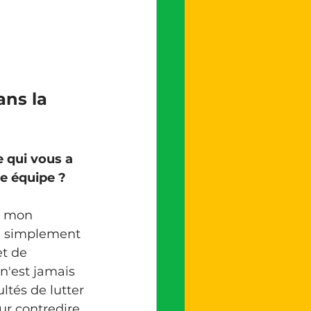
ns la 
 qui vous a 
e équipe ?
e simplement 
t de 
n'est jamais 
ultés de lutter 
r contredire 