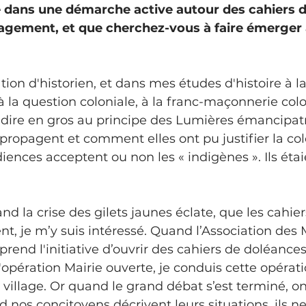
 dans une démarche active autour des cahiers d
gement, et que cherchez-vous à faire émerger à
à la question coloniale, à la franc-maçonnerie colo
-à-dire en gros au principe des Lumières émancipatr
ropagent et comment elles ont pu justifier la col
nces acceptent ou non les « indigènes ». Ils étaie
, je m’y suis intéressé. Quand l’Association des 
rend l'initiative d’ouvrir des cahiers de doléances
l'opération Mairie ouverte, je conduis cette opérat
 village. Or quand le grand débat s’est terminé, on
 nos concitoyens décrivent leurs situations, ils ne