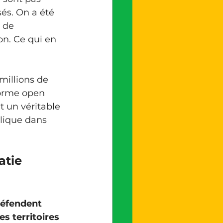
sés. On a été 
 de 
on. Ce qui en 
millions de 
forme open 
t un véritable 
lique dans 
tie 
éfendent 
s territoires 