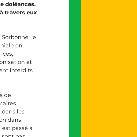
e doléances. 
 travers eux 
niale en 
ices, 
onisation et 
nt interdits 
Maires 
 dans les 
ion dans 
 est passé à 
 sont pas 