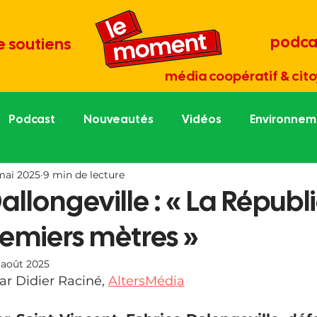
podca
e soutiens
média coopératif & cito
Podcast
Nouveautés
Vidéos
Environneme
mai 2025
9 min de lecture
re économie
Tout est culture
Médias et démocr
allongeville : « La Républ
remiers mètres »
une
Portraits de césurien.ne
Grand entretien
 août 2025
ar Didier Raciné, 
AltersMédia