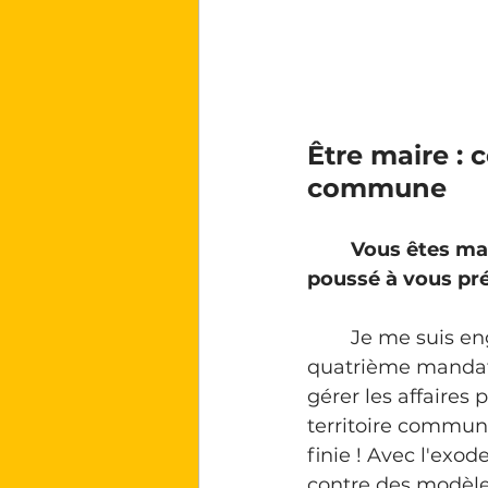
Être maire : 
commune
Vous êtes mai
poussé à vous pré
	Je me suis engagé dans le conseil municipal en 2001, j'en suis à mon 
quatrième mandat
gérer les affaires
territoire communa
finie ! Avec l'exode
contre des modèle