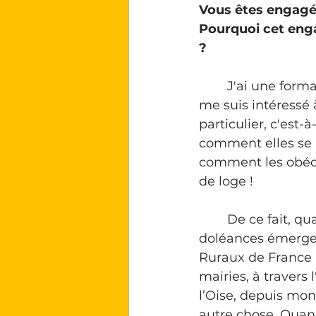
Vous êtes engagé
Pourquoi cet enga
?
	J'ai une formation d'historien, et dans mes études d'histoire à la Sorbonne, je 
me suis intéressé 
particulier, c'est
comment elles se p
comment les obédie
de loge !
	De ce fait, quand la crise des gilets jaunes éclate, que les cahiers de 
doléances émergent
Ruraux de France p
mairies, à travers 
l’Oise, depuis mon
autre chose. Quand