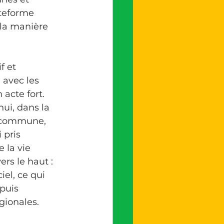
ateforme 
 la manière 
 avec les 
cte fort. 
i, dans la 
a commune, 
pris 
 la vie 
s le haut : 
iel, ce qui 
puis 
gionales.