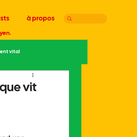
sts
à propos
yen.
nt vital
atie
Joyeux bordel
ique vit
Handicap
Édito