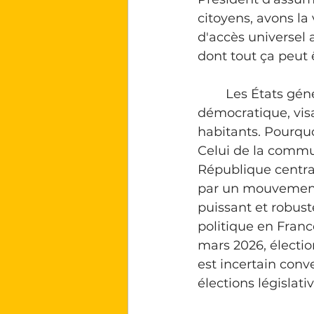
citoyens, avons la
d'accès universel 
dont tout ça peut ê
	Les États généraux communaux seront un processus participatif et 
démocratique, visa
habitants. 
Pourquo
Celui de la commu
République central
par un mouvement 
puissant et 
robust
politique en Fran
mars 2026, élection
est incertain conv
élections législat