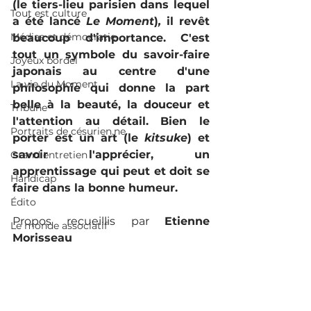
(le tiers-lieu parisien dans lequel 
Tout est culture
a été lancé 
Le Moment
)
,
 il revêt 
Médias et démocratie
beaucoup d'importance. C'est 
tout un symbole du savoir-faire 
Joyeux bordel
japonais au centre d'une 
La vie du Moment
philosophie qui donne la part 
belle à la beauté, la douceur et 
Tribune
l'attention au détail. Bien le 
Portraits de césurien.ne
porter est un art (le 
kitsuke
) et 
savoir l'apprécier, un 
Grand entretien
apprentissage qui peut et doit se 
Handicap
faire dans la bonne humeur.
Édito
Propos recueillis par 
Etienne 
Le monde associatif
Morisseau