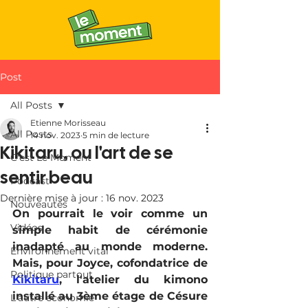
Post
All Posts
Etienne Morisseau
All Posts
14 nov. 2023
5 min de lecture
Kikitaru, ou l'art de se
C'est Le Moment
sentir beau
Podcast
Dernière mise à jour :
16 nov. 2023
Nouveautés
On pourrait le voir comme un 
Vidéos
simple habit de cérémonie 
inadapté au monde moderne. 
Environnement vital
Mais, pour Joyce, cofondatrice de 
Politique partout
Kikitaru
, l'atelier du kimono 
installé au 3ème étage de Césure 
L'autre économie