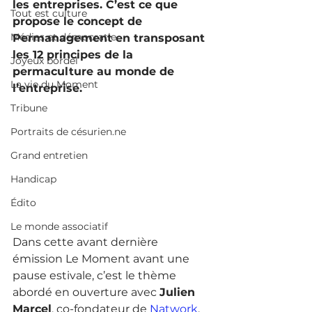
les entreprises. C’est ce que 
Tout est culture
propose le concept de 
Médias et démocratie
Permanagement en transposant 
les 12 principes de la 
Joyeux bordel
permaculture au monde de 
La vie du Moment
l’entreprise.
Tribune
Portraits de césurien.ne
Grand entretien
Handicap
Édito
Le monde associatif
Dans cette avant dernière 
émission Le Moment avant une 
pause estivale, c’est le thème 
abordé en ouverture avec 
Julien 
Marcel
, co-fondateur de 
Natwork
, 