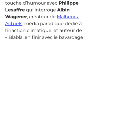
touche d’humour avec 
Philippe 
Lesaffre
 qui interroge 
Albin 
Wagener
, créateur de 
Malheurs 
Actuels,
 média parodique dédié à 
l'inaction climatique, et auteur de 
« Blabla, en finir avec le bavardage 
climatique ».
"C’est le moment" est une 
émission hebdomadaire 
d’actualité, diffusée sur 
Aligre FM, 
Radio Campus Paris et Vivre FM
. 
Elle est portée par le média 
collaboratif ⁠Le Moment.⁠
Présentation : Benjamin Mathieu, 
Mickaël Réault et Philippe Lesaffre
Mise en onde : Emmanuel De 
Miscault.