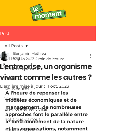
Post
All Posts
Benjamin Mathieu
All Posts
23 juin 2023
2 min de lecture
L’entreprise, un organisme
C'est Le Moment
vivant comme les autres ?
Podcast
Dernière mise à jour :
11 oct. 2023
Nouveautés
A l’heure de repenser les 
Vidéos
modèles économiques et de 
management, de nombreuses 
Environnement vital
approches font le parallèle entre 
Politique partout
le fonctionnement de la nature 
et les organisations, notamment 
L'autre économie