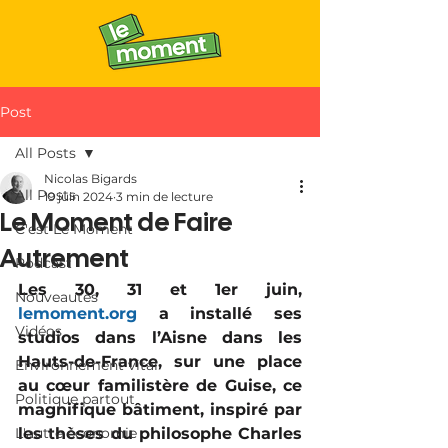
Post
All Posts
Nicolas Bigards
All Posts
19 juin 2024
3 min de lecture
Le Moment de Faire
C'est Le Moment
Autrement
Podcast
Les 30, 31 et 1er juin, 
Nouveautés
lemoment.org
 a installé ses 
Vidéos
studios dans l’Aisne dans les 
Hauts-de-France, sur une place 
Environnement vital
au cœur familistère de Guise, ce 
Politique partout
magnifique bâtiment, inspiré par 
L'autre économie
les thèses du philosophe Charles 