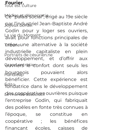
Fourier. 
Tout est culture
Médias et démocratie
Ce “palais social”, érigé au 19e siècle 
par l’industriel Jean-Baptiste André 
Joyeux bordel
Godin pour y loger ses ouvriers, 
La vie du Moment
avait pour fonctions principales de 
créer une alternative à la société 
Tribune
industrielle capitaliste en plein 
Portraits de césurien.ne
développement, et d’offrir aux 
Grand entretien
ouvriers le confort dont seuls les 
bourgeois pouvaient alors 
Handicap
bénéficier. Cette expérience est 
Édito
fondatrice dans le développement 
des coopératives ouvrières puisque 
Le monde associatif
l’entreprise Godin, qui fabriquait 
des poêles en fonte très connues à 
l’époque, se constitue en 
coopérative ; les bénéfices 
finançant écoles, caisses de 