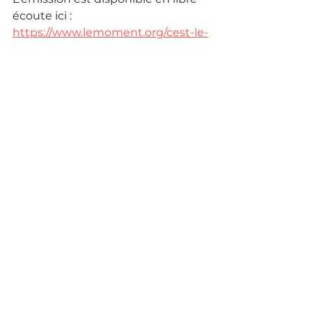
écoute ici : 
https://www.lemoment.org/cest-le-
moment/episode/2c7d29bf/notre-
democratie-est-elle-en-danger
Et déjà diffusée le 12 juin mais 
disponible en replay
, retrouvez 
une émission sur l'entreprise 
responsable, l'entreprise 
régénératrice, qui va au-delà de la 
RSE et de l'entreprise à mission, 
avec les invités suivants :
Caroline Maerte-Libeer
, co 
directrice générale de la 
Convention des Entreprises 
pour le Climat (CEC) ;