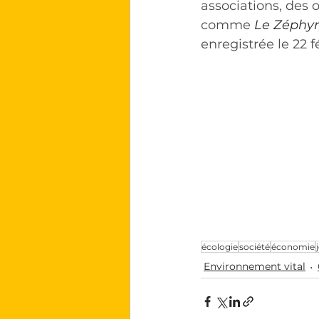
associations, des o
comme 
Le Zéphyr,
enregistrée le 22 f
écologie
société
économie
Environnement vital