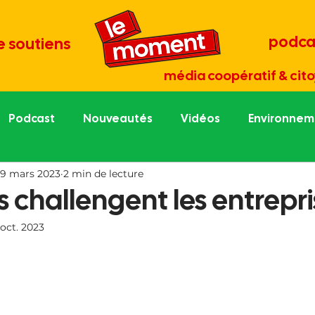
podca
e soutiens
média coopératif & cito
Podcast
Nouveautés
Vidéos
Environneme
9 mars 2023
2 min de lecture
re économie
Tout est culture
Médias et démocr
s challengent les entrepr
 oct. 2023
une
Portraits de césurien.ne
Grand entretien