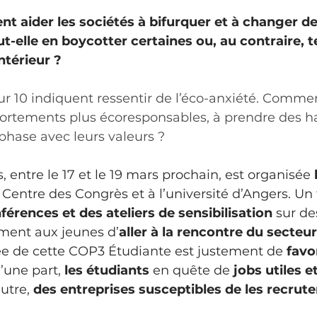
 aider les sociétés à bifurquer et à changer d
-elle en boycotter certaines ou, au contraire, te
ntérieur ?
ur 10 indiquent ressentir de l’éco-anxiété. Commen
rtements plus écoresponsables, à prendre des h
phase avec leurs valeurs ?
, entre le 17 et le 19 mars prochain, est organisée 
 Centre des Congrès et à l’université d’Angers. Un f
férences et des ateliers de sensibilisation
 sur de
ment aux jeunes d’
aller à la rencontre du secteur
dée de cette COP3 Étudiante est justement de
 favo
d’une part, 
les étudiants 
en quête de 
jobs utiles et
autre, 
des entreprises susceptibles de les recrute