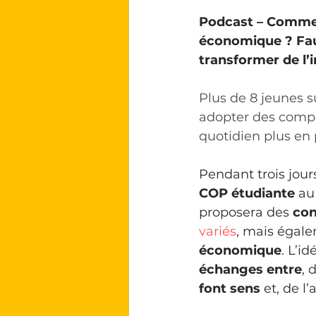
Podcast – Comment
économique ? Faut
transformer de l’i
Plus de 8 jeunes s
adopter des compo
quotidien plus en 
Pendant trois jours
COP étudiante
 au
proposera des 
con
variés
, mais égale
économique
. L’i
échanges entre
, 
font sens
 et, de l’