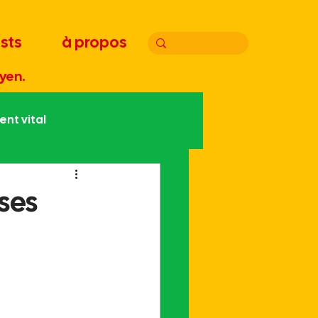
sts
à propos
yen.
nt vital
atie
Joyeux bordel
ises
Handicap
Édito