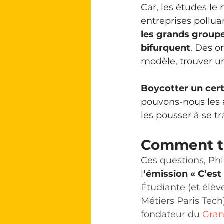
Car, les études le
entreprises polluan
les grands group
bifurquent
. Des o
modèle, trouver un
Boycotter un certa
pouvons-nous les 
les pousser à se tr
Comment t
Ces questions, Phi
l
‘émission « C’es
Étudiante (et élèv
Métiers Paris Tech)
fondateur du 
Gra