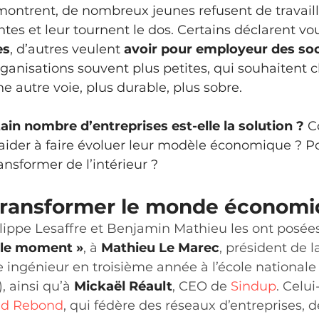
 montrent, de nombreux jeunes refusent de travaill
tes et leur tournent le dos. Certains déclarent vou
es
, d’autres veulent 
avoir pour employeur des soc
rganisations souvent plus petites, qui souhaitent 
e autre voie, plus durable, plus sobre.
in nombre d’entreprises est-elle la solution ? 
C
aider à faire évoluer leur modèle économique ? 
ansformer de l’intérieur ?
ransformer le monde économi
lippe Lesaffre et Benjamin Mathieu les ont posées
t le moment »
, à 
Mathieu Le Marec
, président de 
e ingénieur en troisième année à l’école nationale 
, ainsi qu’à 
Mickaël Réault
, CEO de 
Sindup
. Celui
nd Rebond
, qui fédère des réseaux d’entreprises, d