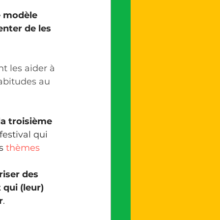
e modèle 
nter de les 
t les aider à 
abitudes au 
la troisième 
estival qui 
s 
thèmes 
 
riser des 
 qui (leur) 
r
.