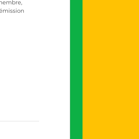
t membre, 
’émission 