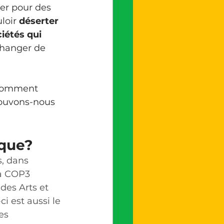
er pour des 
loir 
déserter 
iétés qui 
changer de 
omment 
Pouvons-nous 
que?
, dans 
la COP3 
des Arts et 
-ci est aussi le 
es 