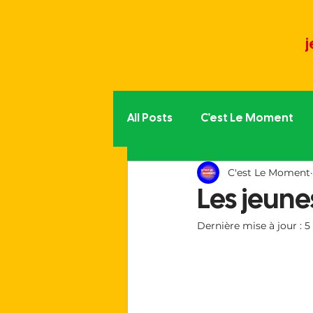
j
All Posts
C'est Le Moment
C'est Le Moment
Politique partout
L'aut
Les jeune
Dernière mise à jour :
5
La vie du Moment
Trib
Le monde associatif