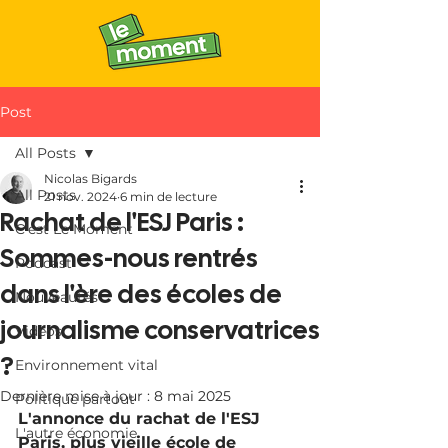
Post
All Posts
Nicolas Bigards
All Posts
21 nov. 2024
6 min de lecture
Rachat de l'ESJ Paris :
C'est Le Moment
Sommes-nous rentrés
Podcast
dans l'ère des écoles de
Nouveautés
journalisme conservatrices
Vidéos
?
Environnement vital
Dernière mise à jour :
8 mai 2025
Politique partout
L'annonce du rachat de l'ESJ 
L'autre économie
Paris, plus vieille école de 