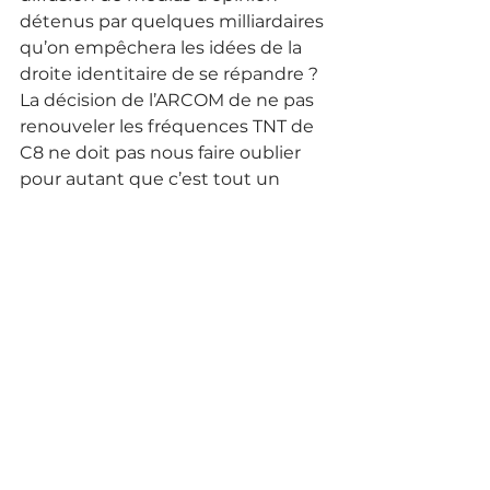
détenus par quelques milliardaires 
qu’on empêchera les idées de la 
droite identitaire de se répandre ? 
La décision de l’ARCOM de ne pas 
renouveler les fréquences TNT de 
C8 ne doit pas nous faire oublier 
pour autant que c’est tout un 
réseau de radios associatives 
locales qui est aujourd’hui en 
danger. Ces radios « [créent] 
du 
lien social, elles favorisent la 
diversité des opinions, elles 
donnent la parole à ceux qui en 
sont souvent privés 
», affirment 
Les locales, la CNRA et le SNRL 
dans un communiqué publié le 11 
octobre. Les organisations 
représentatives parlent de « 
piliers 