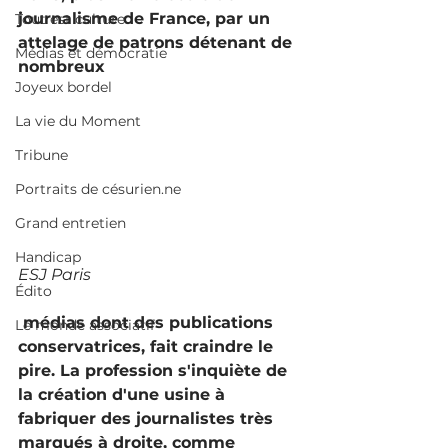
journalisme de France, par un 
Tout est culture
attelage de patrons détenant de 
Médias et démocratie
nombreux
Joyeux bordel
La vie du Moment
Tribune
Portraits de césurien.ne
Grand entretien
Handicap
ESJ Paris
Édito
 médias dont des publications 
Le monde associatif
conservatrices, fait craindre le 
pire. La profession s'inquiète de 
la création d'une usine à 
fabriquer des journalistes très 
marqués à droite, comme 