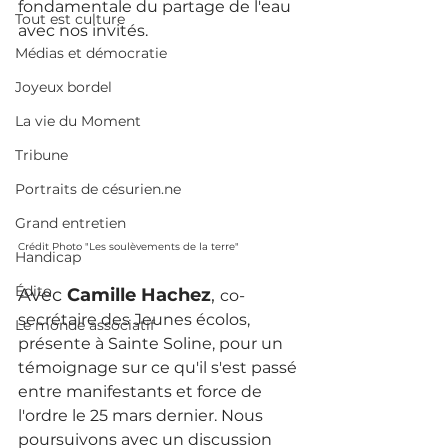
fondamentale du partage de l'eau 
Tout est culture
avec nos invités. 
Médias et démocratie
Joyeux bordel
La vie du Moment
Tribune
Portraits de césurien.ne
Grand entretien
Crédit Photo "Les soulèvements de la terre"
Handicap
Édito
Avec 
Camille Hachez
, 
co-
secrétaire des Jeunes écolos, 
Le monde associatif
présente à Sainte Soline, pour un 
témoignage sur ce qu'il s'est passé 
entre manifestants et force de 
l'ordre le 25 mars dernier. Nous 
poursuivons avec un discussion 