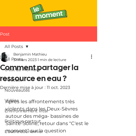
Post
All Posts
Benjamin Mathieu
All Posts
31 mars 2023
1 min de lecture
Comment partager la
C'est Le Moment
ressource en eau ?
Podcast
Dernière mise à jour :
11 oct. 2023
Nouveautés
Vidéos
Après les affrontements très 
violents dans les Deux-Sèvres 
Environnement vital
autour des méga- bassines de 
Politique partout
Sainte-Soline, retour dans "C'est le 
moment" sur la question 
L'autre économie