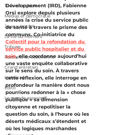
Développement (IRD), Fabienne 
Tout est culture
Orsi explore depuis plusieurs 
Médias et démocratie
années la crise du service public 
Joyeux bordel
de santé à travers le prisme des 
communs. Co-initiatrice du 
La vie du Moment
Collectif pour la refondation du 
Tribune
service public hospitalier et du 
soin
, elle coordonne aujourd’hui 
Portraits de césurien.ne
une vaste enquête collaborative 
Grand entretien
sur le sens du soin. À travers 
Handicap
cette réflexion, elle interroge en 
profondeur la manière dont nous 
Édito
pourrions redonner à la « chose 
Le monde associatif
publique » sa dimension 
citoyenne et repolitiser la 
question du soin, à l’heure où les 
déserts médicaux s’étendent et 
où les logiques marchandes 