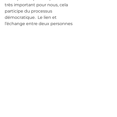
très important pour nous, cela 
participe du processus 
démocratique.  Le lien et 
l’échange entre deux personnes 
en sont la condition sine-qua non. 
Pour ce qui est de l’architecture, 
nous avons d’abord longtemps 
discuté des grands axes et nous 
avons décidé que ce seront les 
mêmes pour les trois 
questionnaires (destinés aux 
soignés, aux soignants et aux 
aidants). Nous avons créé un tronc 
commun, où l’on cherche à situer 
les personnes (genre, lieu 
d’habitation, niveau de revenus, ...). 
Puis le questionnaire se divise en 
trois selon que le répondant 