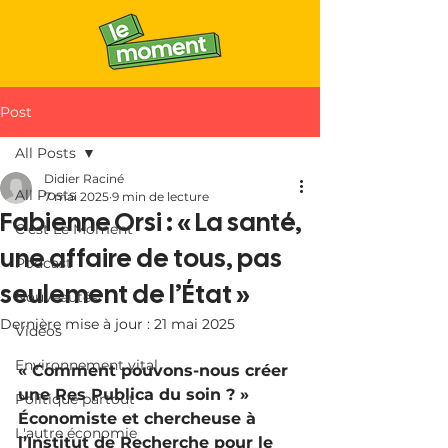
Post
All Posts
Didier Raciné
All Posts
7 mai 2025
9 min de lecture
Fabienne Orsi : « La santé,
C'est Le Moment
une affaire de tous, pas
Podcast
seulement de l’État »
Nouveautés
Dernière mise à jour :
21 mai 2025
Vidéos
Environnement vital
« Comment pouvons-nous créer 
une Res Publica du soin ? » 
Politique partout
Économiste et chercheuse à 
L'autre économie
l’Institut de Recherche pour le 